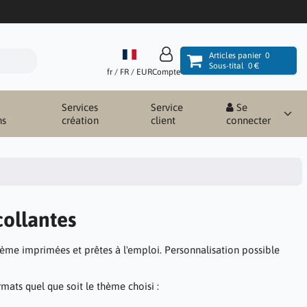
Articles panier
0
Sous-tital
0 €
fr / FR / EUR
Compte
Services
Service
Se
ns
création
client
connecter
collantes
hème imprimées et prêtes à l'emploi. Personnalisation possible
rmats quel que soit le thème choisi :