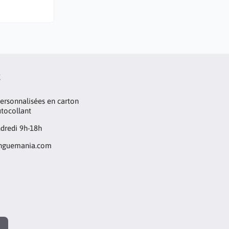
t
personnalisées en carton
utocollant
ndredi 9h-18h
inguemania.com